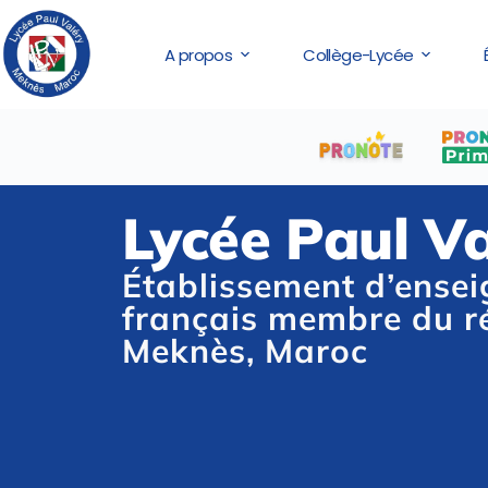
A propos
Collège-Lycée
Lycée Paul V
Établissement d’ense
français membre du r
Meknès, Maroc