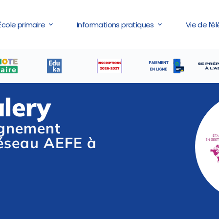
École primaire
Informations pratiques
Vie de l’é
alery
ignement
éseau AEFE à