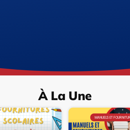
À La Une
MANUELS ET FOURNITU