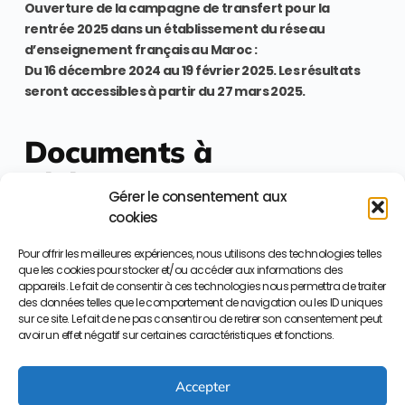
Ouverture de la campagne de transfert pour la
rentrée 2025 dans un établissement du réseau
d’enseignement français au Maroc :
Du 16 décembre 2024 au 19 février 2025. Les résultats
seront accessibles à partir du 27 mars 2025.
Documents à
télécharger
Gérer le consentement aux
cookies
Planning admission
Les étapes clés
Pour offrir les meilleures expériences, nous utilisons des technologies telles
Profils d’admission
que les cookies pour stocker et/ou accéder aux informations des
Les tarifs 2025-2026
appareils. Le fait de consentir à ces technologies nous permettra de traiter
des données telles que le comportement de navigation ou les ID uniques
sur ce site. Le fait de ne pas consentir ou de retirer son consentement peut
avoir un effet négatif sur certaines caractéristiques et fonctions.
Accepter
L
L
I