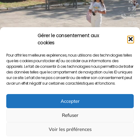
+212
5 35
52
17 51
/52
Gérer le consentement aux
cookies
contact@lyceepa
ma.org
Pour offrir les meilleures expériences, nous utilisons des technologies telles
que les cookies pour stocker et/ou accéder aux informations des
Boulevar
appareils. Le fait de consentir à ces technologies nous permettra de traiter
Moulay
des données telles que le comportement de navigation ou les ID uniques
Yousse
sur ce site. Le fait de ne pas consentir ou de retirer son consentement peut
BP S/34
avoir un effet négatif sur certaines caractéristiques et fonctions.
50000
Meknès
Accepter
Refuser
Voir les préférences
Copyright © 2023 Lycée Paul Valery. Tout droits réservés. –
Site développé et maintenu par
SL-System