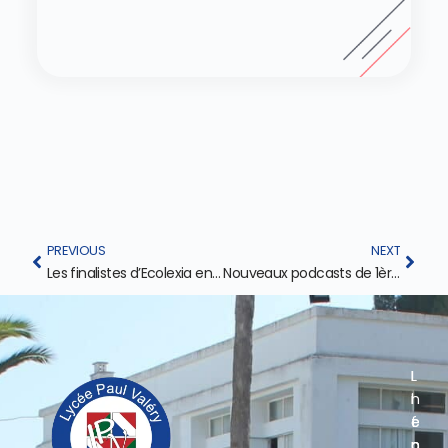
PREVIOUS
NEXT
Les finalistes d’Ecolexia en pleine préparation !
Nouveaux podcasts de 1ère SES en ligne !
L
L
I
I
i
n
e
e
f
n
n
o