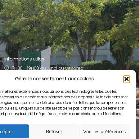
Informations utiles
7H30 - 19H00 du Lundi au Vendredi
Gérer le consentement aux cookies
+212 5 35 52 17 51 /52
es meilleures expériences, nous utilisons des technologies telles que les
contact@lyceepaulvalery-ma.org
 stocker et/ou accéder aux informations des appareils. Le fait de consentir
ologies nous permettra de traiter des données telles que le comportement
Boulevard Moulay Youssef BP S/34, 50000
 ou les ID uniques sur ce site. Le fait de ne pas consentir ou de retirer son
Meknès
 peut avoir un effet négatif sur certaines caractéristiques et fonctions.
cepter
Refuser
Voir les préférences