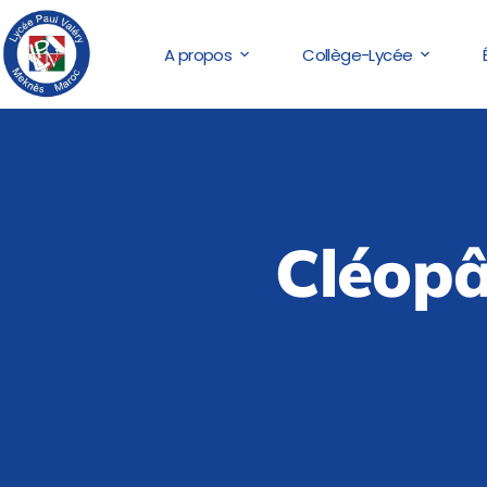
A propos
Collège-Lycée
Cléopâ