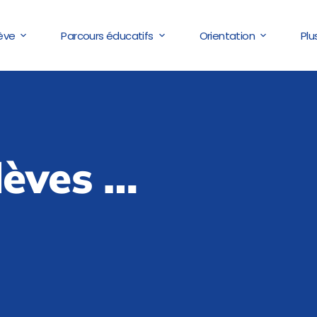
lève
Parcours éducatifs
Orientation
Plu
lèves …