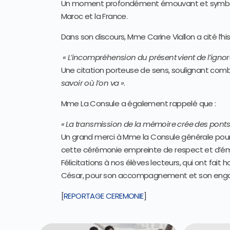
Un moment profondément émouvant et symboliqu
Maroc et la France.
Dans son discours, Mme Carine Viallon a cité l’hi
« L’incompréhension du présent vient de l’igno
Une citation porteuse de sens, soulignant combi
savoir où l’on va »
.
Mme La Consule a également rappelé que :
« La transmission de la mémoire crée des ponts e
Un grand merci à Mme la Consule générale pour av
cette cérémonie empreinte de respect et d’ém
Félicitations à nos élèves lecteurs, qui ont fait
César, pour son accompagnement et son eng
[
REPORTAGE CEREMONIE
]