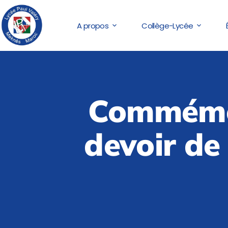
A propos
Collège-Lycée
Commémor
devoir de