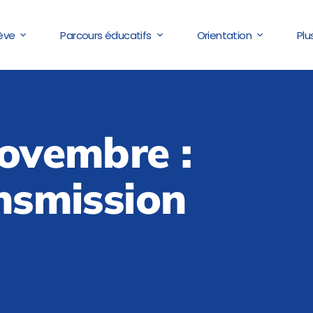
lève
Parcours éducatifs
Orientation
Plu
ovembre :
ansmission