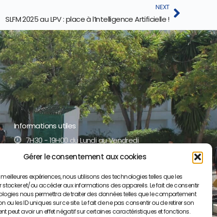
NEXT
SLFM 2025 au LPV : place à l’Intelligence Artificielle !
Informations utiles
7H30 - 19H00 du Lundi au Vendredi
Gérer le consentement aux cookies
+212 5 35 52 17 51 /52
es meilleures expériences, nous utilisons des technologies telles que les
contact@lyceepaulvalery-ma.org
 stocker et/ou accéder aux informations des appareils. Le fait de consentir
ologies nous permettra de traiter des données telles que le comportement
Boulevard Moulay Youssef BP S/34, 50000
 ou les ID uniques sur ce site. Le fait de ne pas consentir ou de retirer son
Meknès
 peut avoir un effet négatif sur certaines caractéristiques et fonctions.