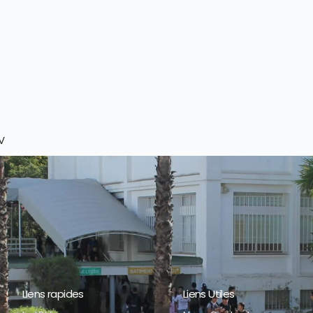
V
LIens rapides
Liens Utiles