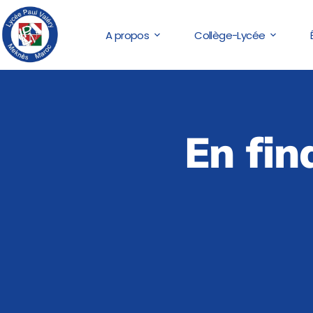
A propos
Collège-Lycée
En fin