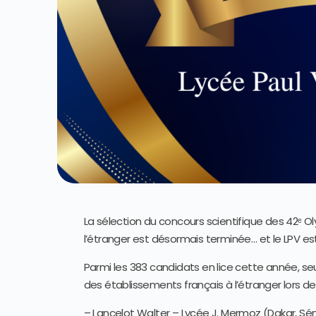
La sélection du concours scientifique des 42ᵉ O
l’étranger est désormais terminée… et le LPV est
Parmi les 383 candidats en lice cette année, se
des établissements français à l’étranger lors de 
– Lancelot Walter – Lycée J. Mermoz (Dakar, Sé