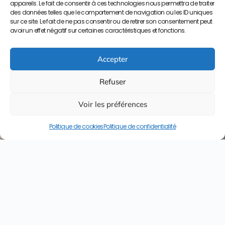
appareils. Le fait de consentir à ces technologies nous permettra de traiter
52
des données telles que le comportement de navigation ou les ID uniques
17 51
sur ce site. Le fait de ne pas consentir ou de retirer son consentement peut
avoir un effet négatif sur certaines caractéristiques et fonctions.
/52
contact@lyceepa
Accepter
ma.org
Refuser
Boulevar
Moulay
Voir les préférences
Yousse
BP S/34
Politique de cookies
Politique de confidentialité
50000
Meknès
Copyright © 2023 Lycée Paul Valery. Tout droits réservés. –
Site développé et maintenu par
SL-System