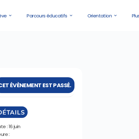
lève
Parcours éducatifs
Orientation
Plu
CET ÉVÈNEMENT EST PASSÉ.
DÉTAILS
te :
16 juin
ure :