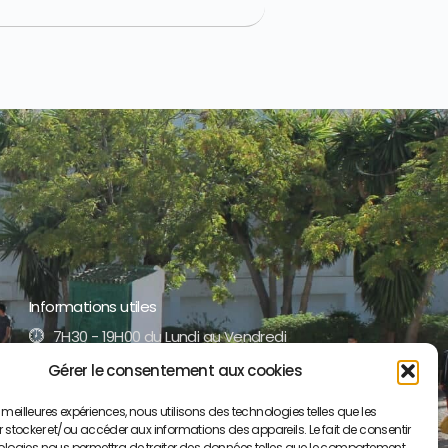
Informations utiles
7H30 - 19H00 du Lundi au Vendredi
Gérer le consentement aux cookies
+212 5 35 52 17 51 /52
es meilleures expériences, nous utilisons des technologies telles que les
contact@lyceepaulvalery-ma.org
 stocker et/ou accéder aux informations des appareils. Le fait de consentir
ologies nous permettra de traiter des données telles que le comportement