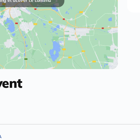
ng et activer ce contenu
vent
A