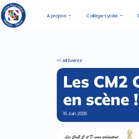
A propos
Collège-Lycée
<< All Events
Les CM2 C
en scène !
16
Juin
2026