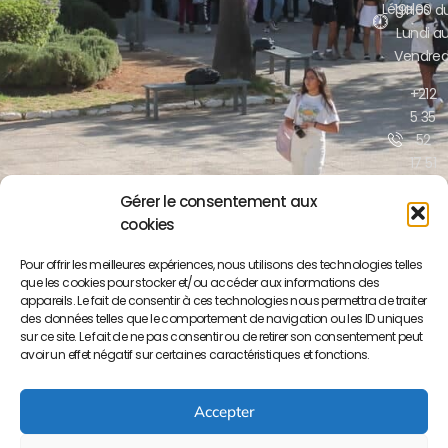
Légales
19H00 d
Lundi a
Vendred
+212
5 35
52
17 51
/52
Gérer le consentement aux
cookies
contact@lyceepa
ma.org
Pour offrir les meilleures expériences, nous utilisons des technologies telles
que les cookies pour stocker et/ou accéder aux informations des
Boulevar
appareils. Le fait de consentir à ces technologies nous permettra de traiter
Moulay
des données telles que le comportement de navigation ou les ID uniques
Yousse
sur ce site. Le fait de ne pas consentir ou de retirer son consentement peut
BP S/34
avoir un effet négatif sur certaines caractéristiques et fonctions.
50000
Meknès
Accepter