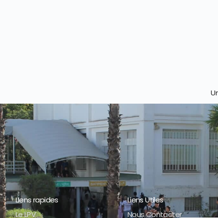
Un
LIens rapides
Liens Utiles
Le LPV
Nous Contacter