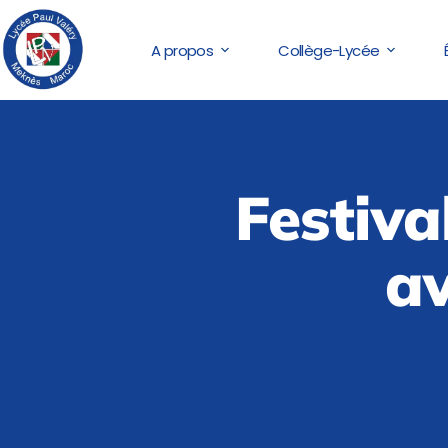
A propos
Collège-Lycée
Festiva
av