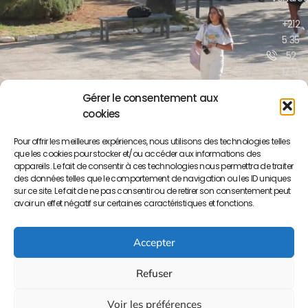
+212
5 35
52
17 51
/52
Gérer le consentement aux
cookies
contact@lyceepa
ma.org
Pour offrir les meilleures expériences, nous utilisons des technologies telles
que les cookies pour stocker et/ou accéder aux informations des
Boulevar
appareils. Le fait de consentir à ces technologies nous permettra de traiter
Moulay
des données telles que le comportement de navigation ou les ID uniques
Yousse
sur ce site. Le fait de ne pas consentir ou de retirer son consentement peut
BP S/34
avoir un effet négatif sur certaines caractéristiques et fonctions.
50000
Meknès
Accepter
Refuser
Voir les préférences