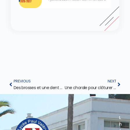
PREVIOUS
NEXT
Des brosses et une dent géante au CP !
Une chorale pour clôturer l’année en beauté !
L
L
I
I
i
n