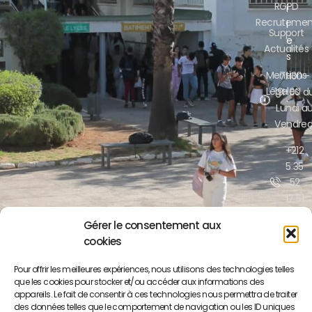
RGPD
i
Recrutemen
l
Support
e
Actualités
s
Mentions
7H30 -
Légales
19H00 d
Lundi a
Vendred
+212
5 35
52
17 51
/52
Gérer le consentement aux
cookies
contact@lyceepa
ma.org
Pour offrir les meilleures expériences, nous utilisons des technologies telles
que les cookies pour stocker et/ou accéder aux informations des
Boulevar
appareils. Le fait de consentir à ces technologies nous permettra de traiter
Moulay
des données telles que le comportement de navigation ou les ID uniques