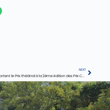
NEXT
Lina Rahmani et Nour Dkhis remportent le Prix théâtral à la 2ème édition des Prix Cervantes 2026