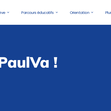
lève
Parcours éducatifs
Orientation
Plu
 PaulVa !