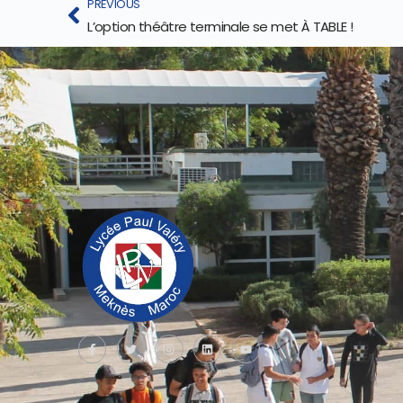
PREVIOUS
L’option théâtre terminale se met À TABLE !