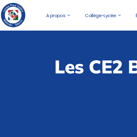
A propos
Collège-Lycée
Les CE2 B