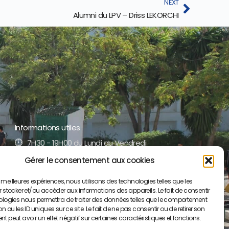
NEXT
Alumni du LPV – Driss LEKORCHI
Informations utiles
7H30 - 19H00 du Lundi au Vendredi
Gérer le consentement aux cookies
+212 5 35 52 17 51 /52
es meilleures expériences, nous utilisons des technologies telles que les
contact@lyceepaulvalery-ma.org
 stocker et/ou accéder aux informations des appareils. Le fait de consentir
ologies nous permettra de traiter des données telles que le comportement
Boulevard Moulay Youssef BP S/34, 50000
 ou les ID uniques sur ce site. Le fait de ne pas consentir ou de retirer son
Meknès
 peut avoir un effet négatif sur certaines caractéristiques et fonctions.