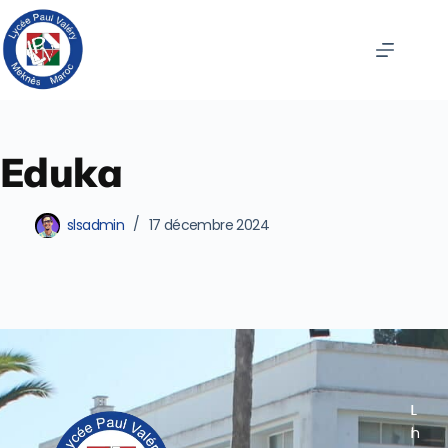
Eduka
slsadmin
17 décembre 2024
L
L
I
I
i
n