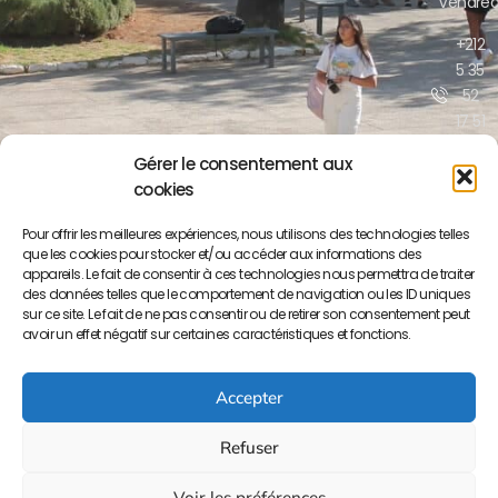
Vendred
+212
5 35
52
17 51
/52
Gérer le consentement aux
cookies
contact@lyceepa
ma.org
Pour offrir les meilleures expériences, nous utilisons des technologies telles
que les cookies pour stocker et/ou accéder aux informations des
Boulevar
appareils. Le fait de consentir à ces technologies nous permettra de traiter
Moulay
des données telles que le comportement de navigation ou les ID uniques
Yousse
sur ce site. Le fait de ne pas consentir ou de retirer son consentement peut
BP S/34
avoir un effet négatif sur certaines caractéristiques et fonctions.
50000
Meknès
Accepter
Refuser
Voir les préférences