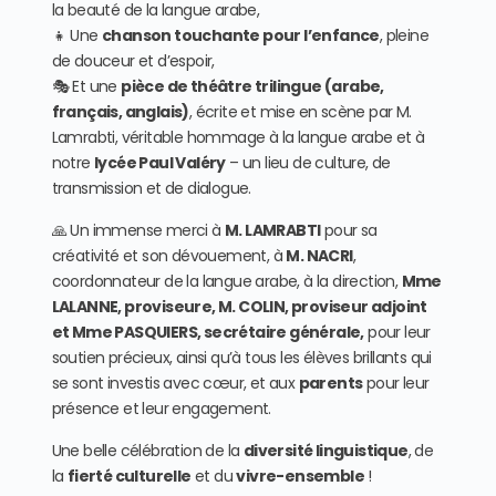
la beauté de la langue arabe,
👧 Une
chanson touchante pour l’enfance
, pleine
de douceur et d’espoir,
🎭 Et une
pièce de théâtre trilingue (arabe,
français, anglais)
, écrite et mise en scène par M.
Lamrabti, véritable hommage à la langue arabe et à
notre
lycée Paul Valéry
– un lieu de culture, de
transmission et de dialogue.
🙏 Un immense merci à
M. LAMRABTI
pour sa
créativité et son dévouement, à
M. NACRI
,
coordonnateur de la langue arabe, à la direction,
Mme
LALANNE, proviseure, M. COLIN, proviseur adjoint
et Mme PASQUIERS, secrétaire générale,
pour leur
soutien précieux, ainsi qu’à tous les élèves brillants qui
se sont investis avec cœur, et aux
parents
pour leur
présence et leur engagement.
Une belle célébration de la
diversité linguistique
, de
la
fierté culturelle
et du
vivre-ensemble
!