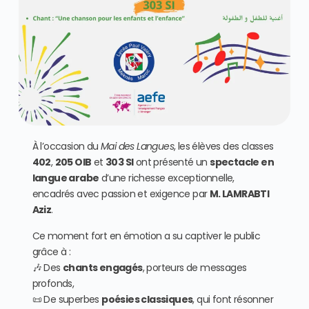
À l’occasion du
Mai des Langues
, les élèves des classes
402
,
205 OIB
et
303 SI
ont présenté un
spectacle en
langue arabe
d’une richesse exceptionnelle,
encadrés avec passion et exigence par
M. LAMRABTI
Aziz
.
Ce moment fort en émotion a su captiver le public
grâce à :
🎶 Des
chants engagés
, porteurs de messages
profonds,
📜 De superbes
poésies classiques
, qui font résonner