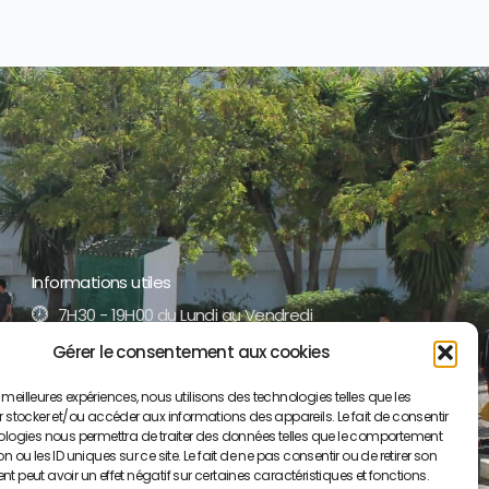
Informations utiles
7H30 - 19H00 du Lundi au Vendredi
Gérer le consentement aux cookies
+212 5 35 52 17 51 /52
es meilleures expériences, nous utilisons des technologies telles que les
contact@lyceepaulvalery-ma.org
 stocker et/ou accéder aux informations des appareils. Le fait de consentir
ologies nous permettra de traiter des données telles que le comportement
Boulevard Moulay Youssef BP S/34, 50000
 ou les ID uniques sur ce site. Le fait de ne pas consentir ou de retirer son
Meknès
 peut avoir un effet négatif sur certaines caractéristiques et fonctions.