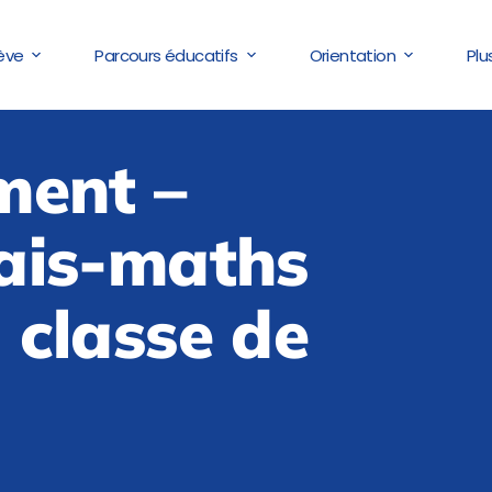
lève
Parcours éducatifs
Orientation
Plu
ment –
ais-maths
 classe de