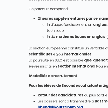
Ce parcours comprend :
2 heures supplémentaires par semain
1h d’approfondissement en
anglais
technique ;
1h de
mathématiques en anglais
(
La section européenne constitue un véritable a
scientifiques
et/ou
internationales
.
La poursuite en SELO est possible
quel que soit
élèves inscrits en
section internationale
ou e
Modalités de recrutement
Pour les élèves de Seconde souhaitant intégr
Retour des candidatures
au plus tard l
Les dossiers sont à transmettre à
Bassm
bbendakkour@lpvm.org