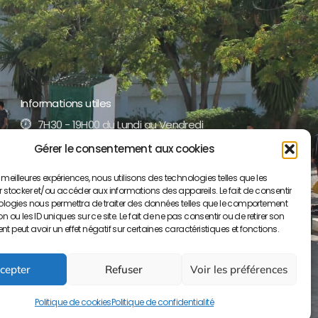
Informations utiles
7H30 - 19H00 du Lundi au Vendredi
Gérer le consentement aux cookies
+212 5 35 52 17 51 /52
es meilleures expériences, nous utilisons des technologies telles que les
contact@lyceepaulvalery-ma.org
 stocker et/ou accéder aux informations des appareils. Le fait de consentir
ologies nous permettra de traiter des données telles que le comportement
Boulevard Moulay Youssef BP S/34, 50000
 ou les ID uniques sur ce site. Le fait de ne pas consentir ou de retirer son
Meknès
 peut avoir un effet négatif sur certaines caractéristiques et fonctions.
cepter
Refuser
Voir les préférences
Politique de cookies
Politique de confidentialité