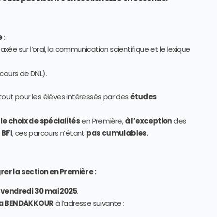
e
:
, axée sur l’oral, la communication scientifique et le lexique
cours de DNL).
tout pour les élèves intéressés par des
études
 le choix de spécialités
en Première,
à l’exception
des
n
BFI
, ces parcours n’étant
pas cumulables
.
er la section en Première :
e
vendredi 30 mai 2025
.
a BENDAKKOUR
à l’adresse suivante :