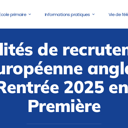
École primaire
Informations pratiques
Vie de l’é
ités de recrute
européenne angl
Rentrée 2025 en
Première