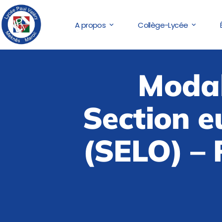
A propos
Collège-Lycée
Modal
Section 
(SELO) – 