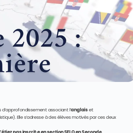
s d’approfondissement associant l’
anglais
et
uistique). Elle s’adresse à des élèves motivés par ces deux
’étiez pas inscrit·e en section SELO en Seconde.