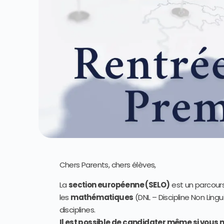
Chers Parents, chers élèves,
La
section européenne (SELO)
est un parcour
les
mathématiques
(DNL – Discipline Non Ling
disciplines.
Il est possible de candidater même si vous n