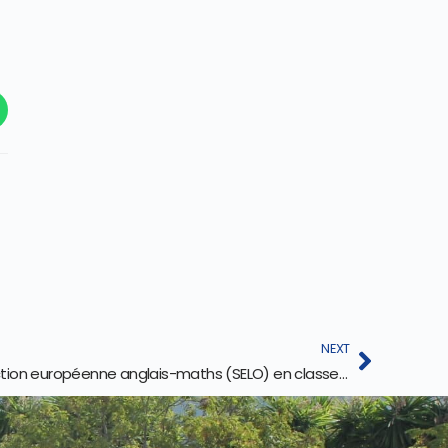
NEXT
Modalités de recrutement – Section européenne anglais-maths (SELO) en classe de Seconde – Rentrée 2025