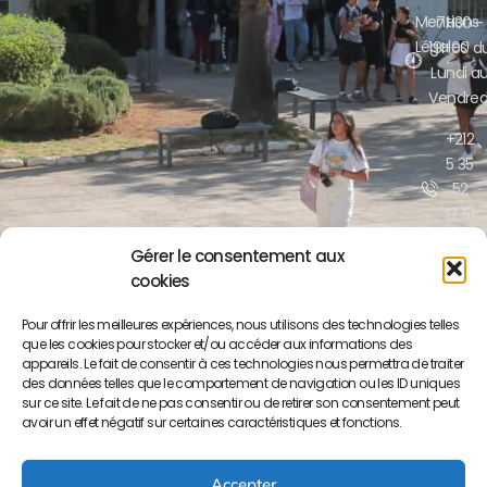
Mentions
7H30 -
Légales
19H00 d
Lundi a
Vendred
+212
5 35
52
17 51
/52
Gérer le consentement aux
cookies
contact@lyceepa
ma.org
Pour offrir les meilleures expériences, nous utilisons des technologies telles
que les cookies pour stocker et/ou accéder aux informations des
Boulevar
appareils. Le fait de consentir à ces technologies nous permettra de traiter
Moulay
des données telles que le comportement de navigation ou les ID uniques
Yousse
sur ce site. Le fait de ne pas consentir ou de retirer son consentement peut
BP S/34
avoir un effet négatif sur certaines caractéristiques et fonctions.
50000
Meknès
Accepter