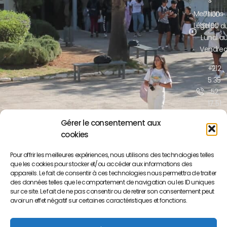
s
Mentions
7H30 -
Légales
19H00 d
Lundi a
Vendred
+212
5 35
52
17 51
/52
Gérer le consentement aux
cookies
contact@lyceepa
ma.org
Pour offrir les meilleures expériences, nous utilisons des technologies telles
que les cookies pour stocker et/ou accéder aux informations des
Boulevar
appareils. Le fait de consentir à ces technologies nous permettra de traiter
Moulay
des données telles que le comportement de navigation ou les ID uniques
Yousse
sur ce site. Le fait de ne pas consentir ou de retirer son consentement peut
BP S/34
avoir un effet négatif sur certaines caractéristiques et fonctions.
50000
Meknès