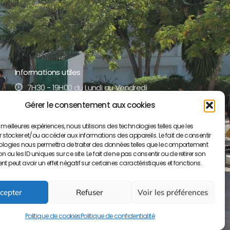
Informations utiles
7H30 - 19H00 du Lundi au Vendredi
Gérer le consentement aux cookies
+212 5 35 52 17 51 /52
es meilleures expériences, nous utilisons des technologies telles que les
contact@lyceepaulvalery-ma.org
 stocker et/ou accéder aux informations des appareils. Le fait de consentir
ologies nous permettra de traiter des données telles que le comportement
Boulevard Moulay Youssef BP S/34, 50000
 ou les ID uniques sur ce site. Le fait de ne pas consentir ou de retirer son
Meknès
 peut avoir un effet négatif sur certaines caractéristiques et fonctions.
cepter
Refuser
Voir les préférences
Politique de cookies
Politique de confidentialité