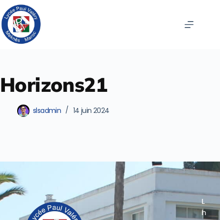
Horizons21
slsadmin
14 juin 2024
L
L
I
I
i
n