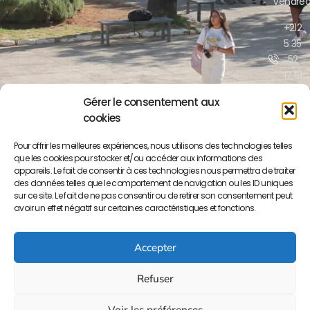
Vendred
+212
5 35
52
17 51
/52
Gérer le consentement aux
cookies
contact@lyceepa
ma.org
Pour offrir les meilleures expériences, nous utilisons des technologies telles
que les cookies pour stocker et/ou accéder aux informations des
Boulevar
appareils. Le fait de consentir à ces technologies nous permettra de traiter
Moulay
des données telles que le comportement de navigation ou les ID uniques
Yousse
sur ce site. Le fait de ne pas consentir ou de retirer son consentement peut
BP S/34
avoir un effet négatif sur certaines caractéristiques et fonctions.
50000
Meknès
Accepter
Refuser
Voir les préférences