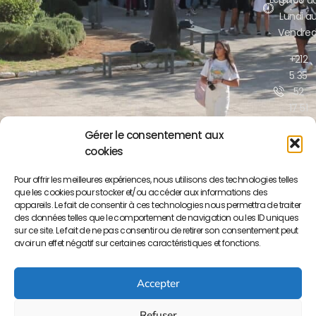
19H00 d
Lundi a
Vendred
+212
5 35
52
17 51
/52
Gérer le consentement aux
cookies
contact@lyceepa
ma.org
Pour offrir les meilleures expériences, nous utilisons des technologies telles
que les cookies pour stocker et/ou accéder aux informations des
Boulevar
appareils. Le fait de consentir à ces technologies nous permettra de traiter
Moulay
des données telles que le comportement de navigation ou les ID uniques
Yousse
sur ce site. Le fait de ne pas consentir ou de retirer son consentement peut
BP S/34
avoir un effet négatif sur certaines caractéristiques et fonctions.
50000
Meknès
Accepter
Refuser