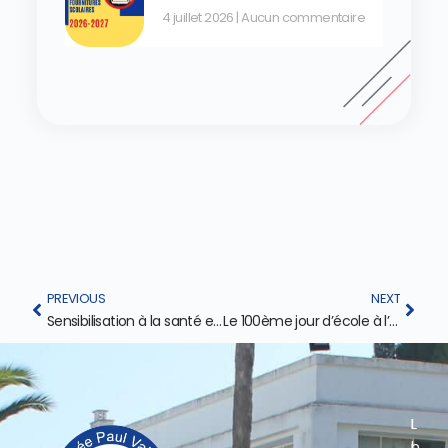
4 juillet 2026
Aucun commentaire
PREVIOUS
NEXT
Sensibilisation à la santé et aux écrans au lycée Paul Valéry !
Le 100ème jour d’école à l’école primaire du Lycée Paul Valéry !
L
L
I
I
i
n