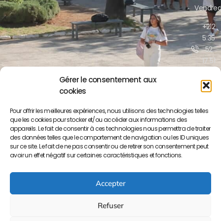
Vendred
+212
5 35
52
17 51
/52
Gérer le consentement aux
cookies
contact@lyceepa
ma.org
Pour offrir les meilleures expériences, nous utilisons des technologies telles
que les cookies pour stocker et/ou accéder aux informations des
Boulevar
appareils. Le fait de consentir à ces technologies nous permettra de traiter
Moulay
des données telles que le comportement de navigation ou les ID uniques
Yousse
sur ce site. Le fait de ne pas consentir ou de retirer son consentement peut
BP S/34
avoir un effet négatif sur certaines caractéristiques et fonctions.
50000
Meknès
Accepter
Refuser