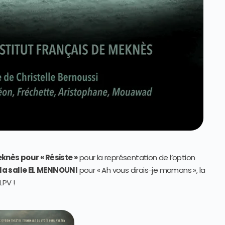
eknès pour « Résiste »
pour la représentation de l’option
à la salle EL MENNOUNI
pour « Ah vous dirais-je mamans », la
LPV !