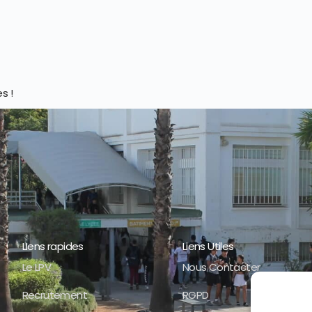
es !
LIens rapides
Liens Utiles
Le LPV
Nous Contacter
Recrutement
RGPD