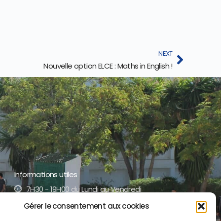
NEXT
Nouvelle option ELCE : Maths in English !
Informations utiles
7H30 - 19H00 du Lundi au Vendredi
Gérer le consentement aux cookies
+212 5 35 52 17 51 /52