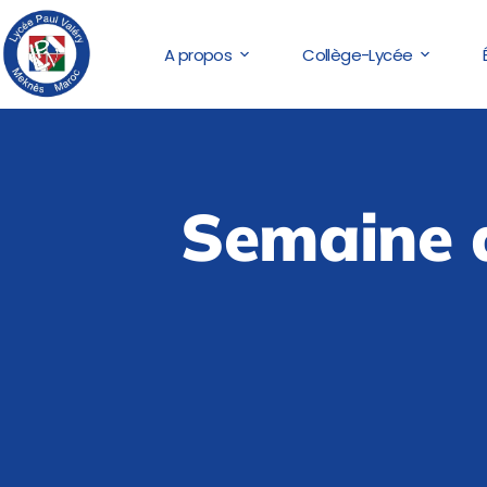
A propos
Collège-Lycée
Semaine d