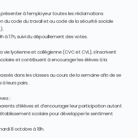
e présenter à l’employeur toutes les réclamations
tion du code du travail et au code de la sécurité sociale
).
h à 17h, suivi du dépouillement des votes.
a vie lycéenne et collégienne (CVC et CVL), s’inscrivent
olaire et contribuent à encourager les élèves à la
passés dans les classes au cours de la semaine afin de se
 à leurs pairs.
ves :
s parents d’élèves et d’encourager leur participation autant
l’établissement scolaire pour développer le sentiment
mardi 8 octobre à 18h.