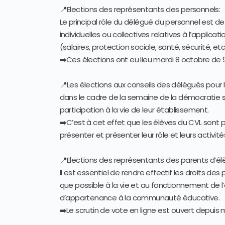
📍Elections des représentants des personnels:
Le principal rôle du délégué du personnel est d
individuelles ou collectives relatives à l’applica
(salaires, protection sociale, santé, sécurité, etc.
➡️Ces élections ont eu lieu mardi 8 octobre de 9
📍Les élections aux conseils des délégués pour l
dans le cadre de la semaine de la démocratie sc
participation à la vie de leur établissement.
➡️C’est à cet effet que les élèves du CVL sont 
présenter et présenter leur rôle et leurs activités
📍Elections des représentants des parents d’élè
Il est essentiel de rendre effectif les droits de
que possible à la vie et au fonctionnement de 
d’appartenance à la communauté éducative.
➡️Le scrutin de vote en ligne est ouvert depuis 