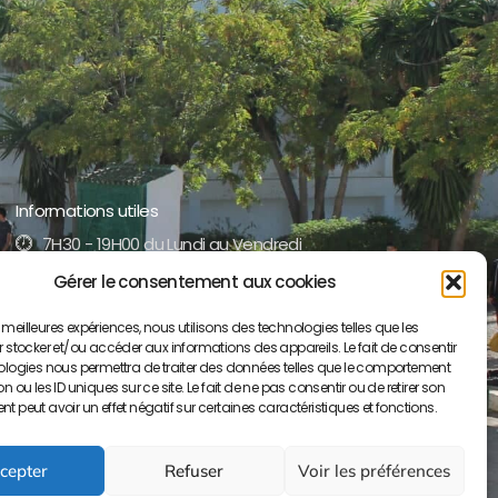
Informations utiles
7H30 - 19H00 du Lundi au Vendredi
Gérer le consentement aux cookies
+212 5 35 52 17 51 /52
es meilleures expériences, nous utilisons des technologies telles que les
contact@lyceepaulvalery-ma.org
 stocker et/ou accéder aux informations des appareils. Le fait de consentir
ologies nous permettra de traiter des données telles que le comportement
Boulevard Moulay Youssef BP S/34, 50000
 ou les ID uniques sur ce site. Le fait de ne pas consentir ou de retirer son
Meknès
 peut avoir un effet négatif sur certaines caractéristiques et fonctions.
cepter
Refuser
Voir les préférences