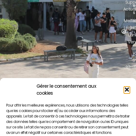
Supp
e
Actual
s
Menti
7H
Légal
19H
Lun
Ven
+
5
17
/
Gérer le consentement aux
cookies
contact@lyc
ma
Pour offrir les meilleures expériences, nous utilisons des technologies telles
que les cookies pour stocker et/ou accéder aux informations des
Boul
appareils. Le fait de consentir à ces technologies nous permettra de traiter
Mo
des données telles que le comportement de navigation ou les ID uniques
You
sur ce site. Le fait de ne pas consentir ou de retirer son consentement peut
BP 
avoir un effet négatif sur certaines caractéristiques et fonctions.