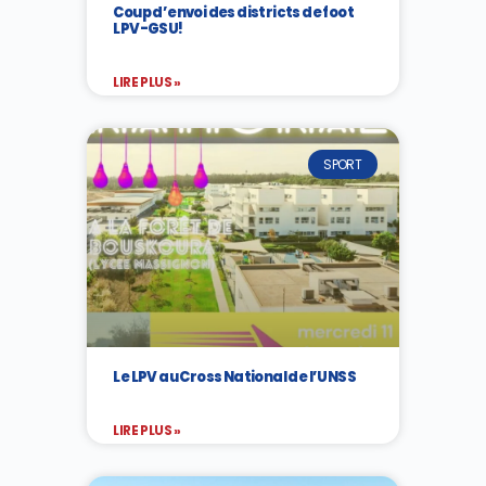
Coup d’envoi des districts de foot
LPV-GSU!
LIRE PLUS »
SPORT
Le LPV au Cross National de l’UNSS
LIRE PLUS »