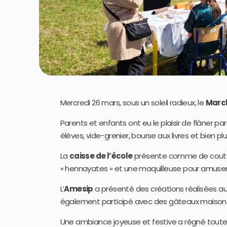
Mercredi 26 mars, sous un soleil radieux, le
March
Parents et enfants ont eu le plaisir de flâner p
élèves, vide-grenier, bourse aux livres et bien pl
La
caisse de l’école
présente comme de coutum
« hennayates » et une maquilleuse pour amuser 
L’
Amesip
a présenté des créations réalisées au 
également participé avec des gâteaux maison 
Une ambiance joyeuse et festive a régné toute l