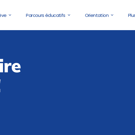
lève
Parcours éducatifs
Orientation
Plu
ire
!