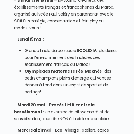
–
Dimanche 18 mai
– 10ᵉ tournoi d’échecs des
établissements français et francophones du Maroc,
organisé au lycée Paul Valéry en partenariat avec le
SCAC
: stratégie, concentration et fair-play au
rendez-vous !
–
Lundi 19 mai :
Grande finale du concours
ECOLEXIA :
plaidoiries
pour l’environnement des finalistes des
établissement français au Maroc !
Olympiades maternelle Fès-Meknès
: des
petits champions pleins d’énergie qui vont se
donner à fond dans un esprit de sport et de
partage!
–
Mardi 20 mai
–
Procès fictif contre le
harcèlement
: un exercice de citoyenneté et de
sensibilisation, pour dire NON à la violence scolaire.
–
Mercredi 21 mai
–
Eco-Village
: ateliers, expos,