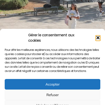
Vendred
+212
5 35
52
17 51
/52
Gérer le consentement aux
cookies
contact@lyceepa
ma.org
Pour offrir les meilleures expériences, nous utilisons des technologies telles
que les cookies pour stocker et/ou accéder aux informations des
Boulevar
appareils. Le fait de consentir à ces technologies nous permettra de traiter
Moulay
des données telles que le comportement de navigation ou les ID uniques
Yousse
sur ce site. Le fait de ne pas consentir ou de retirer son consentement peut
BP S/34
avoir un effet négatif sur certaines caractéristiques et fonctions.
50000
Meknès
Accepter
Refuser