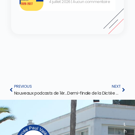
4 juillet 2026
Aucun commentaire
PREVIOUS
NEXT
Nouveaux podcasts de 1ère SES en ligne !
Demi-finale de la Dictée du Maroc au LPV !
L
L
I
I
i
n