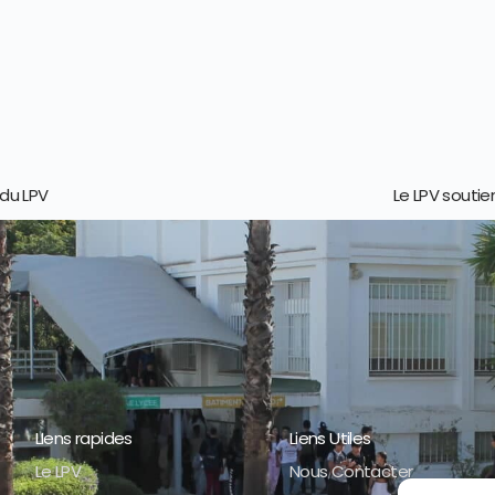
 du LPV
Le LPV soutie
LIens rapides
Liens Utiles
Le LPV
Nous Contacter