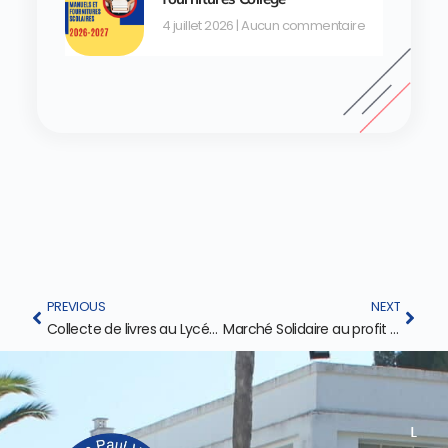
4 juillet 2026
Aucun commentaire
PREVIOUS
NEXT
Collecte de livres au Lycée Paul Valéry !
Marché Solidaire au profit de l’Association des enfants trisomiques de Meknès
L
L
I