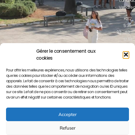
Lundi a
Vendred
+212
5 35
52
17 51
/52
Gérer le consentement aux
cookies
contact@lyceepa
ma.org
Pour offrir les meilleures expériences, nous utilisons des technologies telles
que les cookies pour stocker et/ou accéder aux informations des
Boulevar
appareils. Le fait de consentir à ces technologies nous permettra de traiter
Moulay
des données telles que le comportement de navigation ou les ID uniques
Yousse
sur ce site. Le fait de ne pas consentir ou de retirer son consentement peut
BP S/34
avoir un effet négatif sur certaines caractéristiques et fonctions.
50000
Meknès
Accepter
Refuser