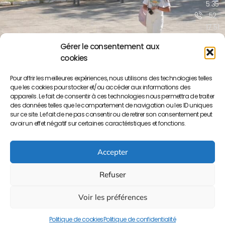
5 35
52
17 51
/52
Gérer le consentement aux
cookies
contact@lyceepa
ma.org
Pour offrir les meilleures expériences, nous utilisons des technologies telles
que les cookies pour stocker et/ou accéder aux informations des
Boulevar
appareils. Le fait de consentir à ces technologies nous permettra de traiter
Moulay
des données telles que le comportement de navigation ou les ID uniques
Yousse
sur ce site. Le fait de ne pas consentir ou de retirer son consentement peut
BP S/34
avoir un effet négatif sur certaines caractéristiques et fonctions.
50000
Meknès
Accepter
Refuser
Voir les préférences
Copyright © 2023 Lycée Paul Valery. Tout droits réservés. –
Site développé et maintenu par
SL-System
Politique de cookies
Politique de confidentialité