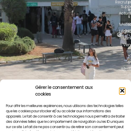
Recrut
l
Supp
e
Actual
s
Menti
7H
Légal
19H
Lun
Ven
+
5
17
/
Gérer le consentement aux
cookies
contact@lyc
ma
Pour offrir les meilleures expériences, nous utilisons des technologies telles
que les cookies pour stocker et/ou accéder aux informations des
Boul
appareils. Le fait de consentir à ces technologies nous permettra de traiter
Mo
des données telles que le comportement de navigation ou les ID uniques
You
sur ce site. Le fait de ne pas consentir ou de retirer son consentement peut