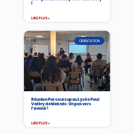
!
LIRE PLUS »
ORIENTATION
Réunion Parcoursup au Lycée Paul
Valéry de Meknès : Un pas vers
l’avenir !
LIRE PLUS »