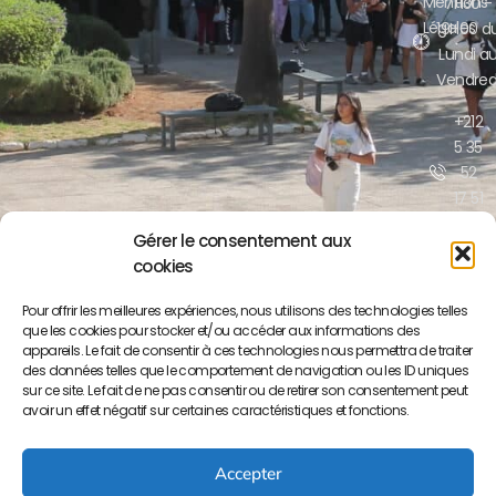
Mentions
7H30 -
Légales
19H00 d
Lundi a
Vendred
+212
5 35
52
17 51
/52
Gérer le consentement aux
cookies
contact@lyceepa
ma.org
Pour offrir les meilleures expériences, nous utilisons des technologies telles
que les cookies pour stocker et/ou accéder aux informations des
Boulevar
appareils. Le fait de consentir à ces technologies nous permettra de traiter
Moulay
des données telles que le comportement de navigation ou les ID uniques
Yousse
sur ce site. Le fait de ne pas consentir ou de retirer son consentement peut
BP S/34
avoir un effet négatif sur certaines caractéristiques et fonctions.
50000
Meknès
Accepter