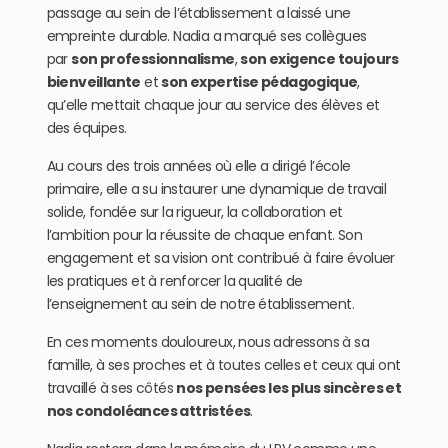
passage au sein de l’établissement a laissé une
empreinte durable. Nadia a marqué ses collègues
par
son professionnalisme
,
son exigence toujours
bienveillante
et
son expertise pédagogique
,
qu’elle mettait chaque jour au service des élèves et
des équipes.
Au cours des trois années où elle a dirigé l’école
primaire, elle a su instaurer une dynamique de travail
solide, fondée sur la rigueur, la collaboration et
l’ambition pour la réussite de chaque enfant. Son
engagement et sa vision ont contribué à faire évoluer
les pratiques et à renforcer la qualité de
l’enseignement au sein de notre établissement.
En ces moments douloureux, nous adressons à sa
famille, à ses proches et à toutes celles et ceux qui ont
travaillé à ses côtés
nos pensées les plus sincères et
nos condoléances attristées
.