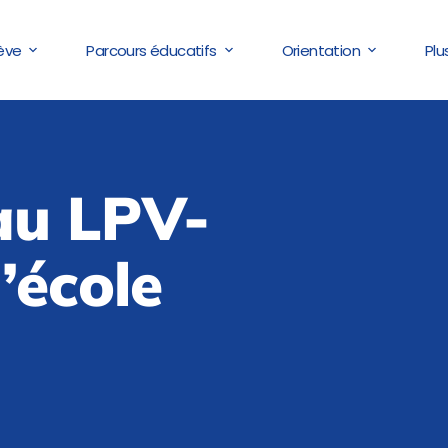
lève
Parcours éducatifs
Orientation
Plu
au LPV-
l’école