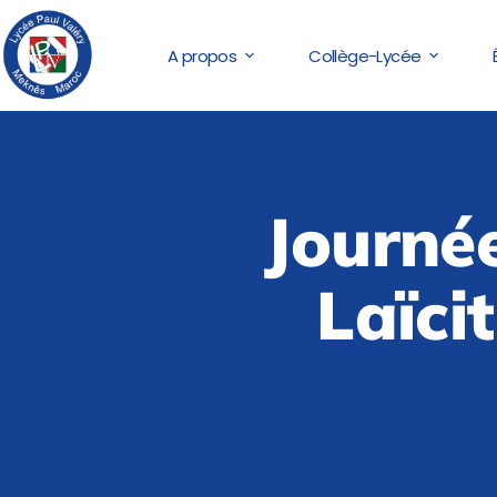
A propos
Collège-Lycée
Journé
Laïcit