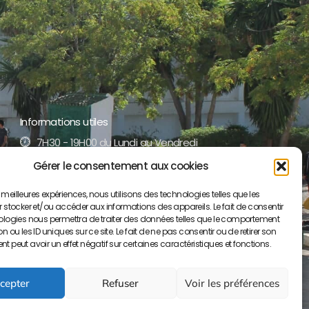
Informations utiles
7H30 - 19H00 du Lundi au Vendredi
Gérer le consentement aux cookies
+212 5 35 52 17 51 /52
es meilleures expériences, nous utilisons des technologies telles que les
contact@lyceepaulvalery-ma.org
 stocker et/ou accéder aux informations des appareils. Le fait de consentir
ologies nous permettra de traiter des données telles que le comportement
Boulevard Moulay Youssef BP S/34, 50000
 ou les ID uniques sur ce site. Le fait de ne pas consentir ou de retirer son
Meknès
 peut avoir un effet négatif sur certaines caractéristiques et fonctions.
cepter
Refuser
Voir les préférences