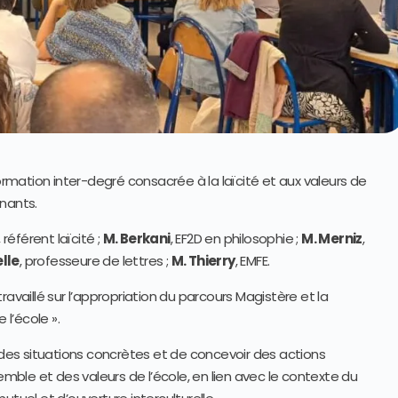
formation inter-degré consacrée à la laïcité et aux valeurs de
nants.
, référent laïcité ;
M. Berkani
, EF2D en philosophie ;
M. Merniz
,
lle
, professeure de lettres ;
M. Thierry
, EMFE.
availlé sur l’appropriation du parcours Magistère et la
 l’école ».
r des situations concrètes et de concevoir des actions
ble et des valeurs de l’école, en lien avec le contexte du