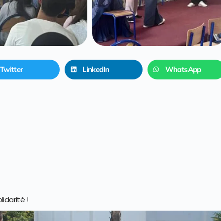
Twitter
LinkedIn
WhatsApp
lidarité !