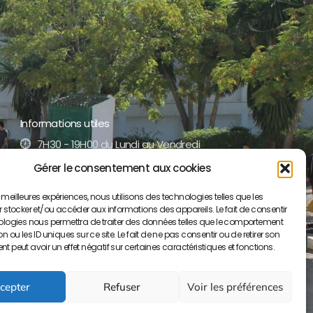
Informations utiles
7H30 - 19H00 du Lundi au Vendredi
Gérer le consentement aux cookies
+212 5 35 52 17 51 /52
es meilleures expériences, nous utilisons des technologies telles que les
contact@lyceepaulvalery-ma.org
 stocker et/ou accéder aux informations des appareils. Le fait de consentir
ologies nous permettra de traiter des données telles que le comportement
Boulevard Moulay Youssef BP S/34, 50000
 ou les ID uniques sur ce site. Le fait de ne pas consentir ou de retirer son
Meknès
 peut avoir un effet négatif sur certaines caractéristiques et fonctions.
cepter
Refuser
Voir les préférences