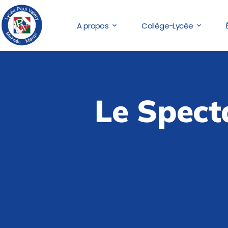
A propos
Collège-Lycée
Le Specta