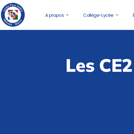
A propos
Collège-Lycée
Les CE2