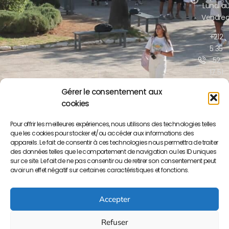
Lundi a
Vendred
+212
5 35
52
17 51
/52
Gérer le consentement aux
cookies
contact@lyceepa
ma.org
Pour offrir les meilleures expériences, nous utilisons des technologies telles
que les cookies pour stocker et/ou accéder aux informations des
Boulevar
appareils. Le fait de consentir à ces technologies nous permettra de traiter
Moulay
des données telles que le comportement de navigation ou les ID uniques
Yousse
sur ce site. Le fait de ne pas consentir ou de retirer son consentement peut
BP S/34
avoir un effet négatif sur certaines caractéristiques et fonctions.
50000
Meknès
Accepter
Refuser