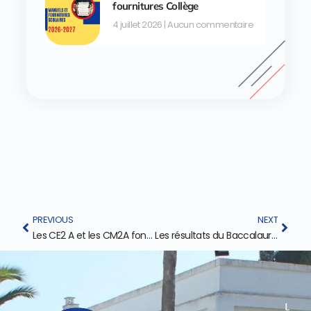
fournitures Collège
4 juillet 2026
Aucun commentaire
PREVIOUS
NEXT
Les CE2 A et les CM2A font leur cirque !
Les résultats du Baccalauréat 2026 sont tombés !
L
L
I