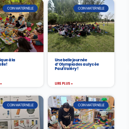
COIN MATERNELLE
COIN MATERNELLE
que à la
Une belle journée
le !
d’Olympiades au lycée
Paul Valéry !
 »
LIRE PLUS »
COIN MATERNELLE
COIN MATERNELLE