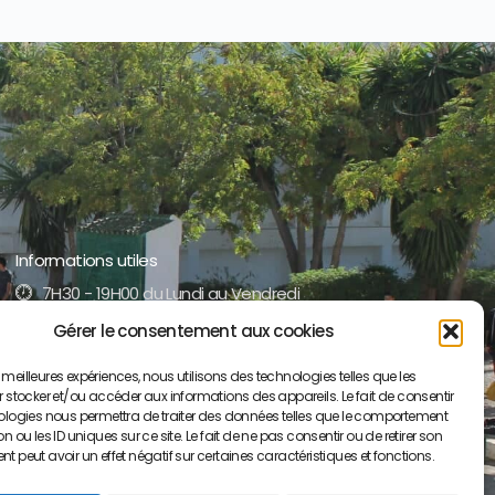
Informations utiles
7H30 - 19H00 du Lundi au Vendredi
Gérer le consentement aux cookies
+212 5 35 52 17 51 /52
es meilleures expériences, nous utilisons des technologies telles que les
contact@lyceepaulvalery-ma.org
 stocker et/ou accéder aux informations des appareils. Le fait de consentir
ologies nous permettra de traiter des données telles que le comportement
Boulevard Moulay Youssef BP S/34, 50000
 ou les ID uniques sur ce site. Le fait de ne pas consentir ou de retirer son
Meknès
 peut avoir un effet négatif sur certaines caractéristiques et fonctions.